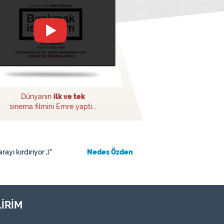
Dünyanın
ilk ve tek
sinema filmini Emre yaptı...
ayı kırdırıyor ;)”
Nedes Özden
İRİM