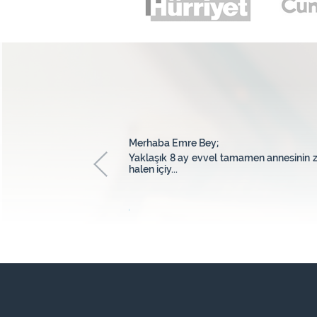
Merhaba Emre Bey;
üm bak...
Yaklaşık 8 ay evvel tamamen annesinin zo
halen içiy...
İpek Balkaya