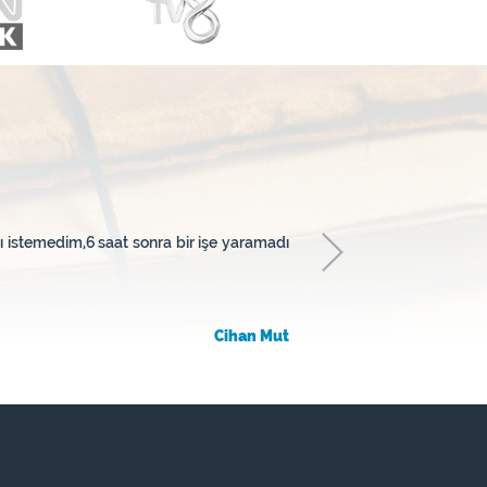
Emre bey,
ı istemedim,6 saat sonra bir işe yaramadı
Dostluğunuz için sonsuz t
sıyrılıverdim. S...
Cihan Mut