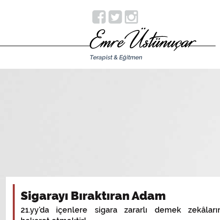
Sigarayı Bıraktıran Adam
21.yy'da içenlere sigara zararlı demek zekâları