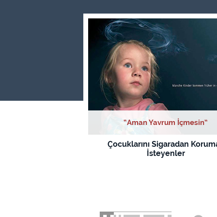
“Aman Yavrum İçmesin”
Çocuklarını Sigaradan Korum
İsteyenler