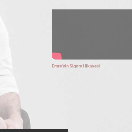
Emre’nin Sigara Hikayesi