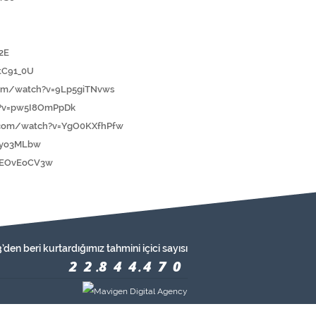
2E
tC91_0U
com/watch?v=9Lp5giTNvws
h?v=pw5I8OmPpDk
.com/watch?v=YgO0KXfhPfw
uyo3MLbw
qEOvEoCV3w
’den beri kurtardığımız tahmini içici sayısı
22844470