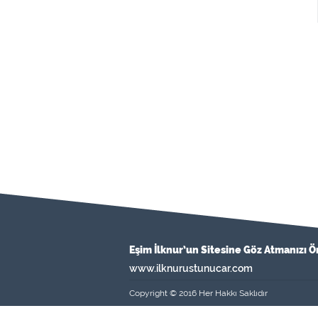
Eşim İlknur’un Sitesine Göz Atmanızı Ö
www.ilknurustunucar.com
Copyright © 2016 Her Hakkı Saklıdır