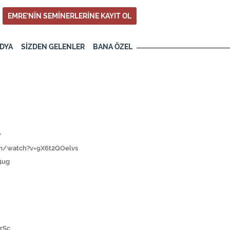
EMRE’NİN SEMİNERLERİNE KAYIT OL
DYA
SİZDEN GELENLER
BANA ÖZEL
w
m/watch?v=9X6t2QOelvs
4ug
rSc