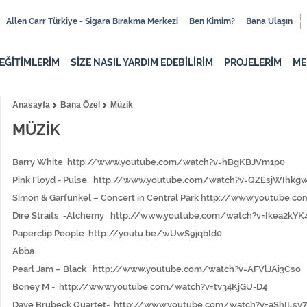
Allen Carr Türkiye - Sigara Bırakma Merkezi
Ben Kimim?
Bana Ulaşın
EĞİTİMLERİM
SİZE NASIL YARDIM EDEBİLİRİM
PROJELERİM
ME
Anasayfa
Bana Özel
Müzik
MÜZİK
Barry White
http://www.youtube.com/watch?v=hBgKBJVm1p0
Pink Floyd - Pulse
http://www.youtube.com/watch?v=QZEsjWIhkg
Simon & Garfunkel – Concert in Central Park
http://www.youtube.co
Dire Straits -Alchemy
http://www.youtube.com/watch?v=Ikea2kYK
Paperclip People
http://youtu.be/wUwS9jqbId0
Abba
Pearl Jam – Black
http://www.youtube.com/watch?v=AFVlJAi3Cso
Boney M -
http://www.youtube.com/watch?v=tv34KjGU-D4
Dave Brubeck Quartet-
http://www.youtube.com/watch?v=aShILsv7