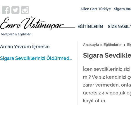
Allen Carr Türkiye - Sigara B
EĞİTİMLERİM
SİZE NASIL
Anasayfa
Eğitimlerim
Si
Aman Yavrum İçmesin
Sigara Sevdikle
Sigara Sevdiklerinizi Öldürmeden...
İçen sevdikleriniz si
mi? Ve siz kendinizi 
zarar vermeden, onla
ücretsiz 4 videoluk eği
kayıt olun.